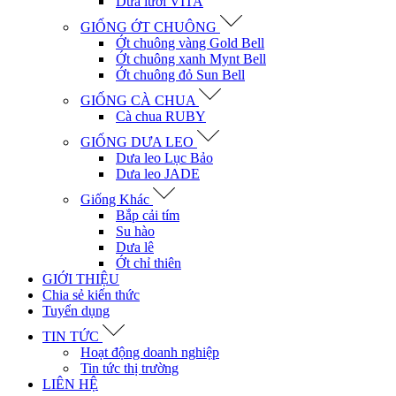
Dưa lưới VITA
GIỐNG ỚT CHUÔNG
Ớt chuông vàng Gold Bell
Ớt chuông xanh Mynt Bell
Ớt chuông đỏ Sun Bell
GIỐNG CÀ CHUA
Cà chua RUBY
GIỐNG DƯA LEO
Dưa leo Lục Bảo
Dưa leo JADE
Giống Khác
Bắp cải tím
Su hào
Dưa lê
Ớt chỉ thiên
GIỚI THIỆU
Chia sẻ kiến thức
Tuyển dụng
TIN TỨC
Hoạt động doanh nghiệp
Tin tức thị trường
LIÊN HỆ