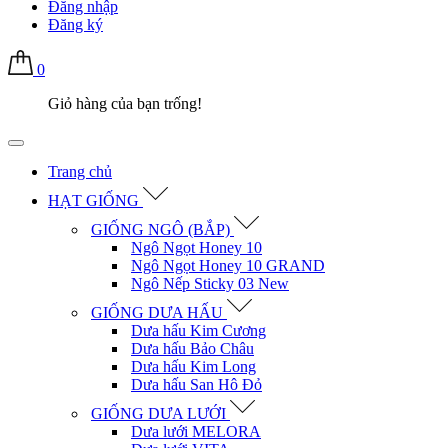
Đăng nhập
Đăng ký
0
Giỏ hàng của bạn trống!
Trang chủ
HẠT GIỐNG
GIỐNG NGÔ (BẮP)
Ngô Ngọt Honey 10
Ngô Ngọt Honey 10 GRAND
Ngô Nếp Sticky 03 New
GIỐNG DƯA HẤU
Dưa hấu Kim Cương
Dưa hấu Bảo Châu
Dưa hấu Kim Long
Dưa hấu San Hô Đỏ
GIỐNG DƯA LƯỚI
Dưa lưới MELORA