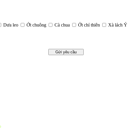
Dưa leo
Ớt chuông
Cà chua
Ớt chỉ thiên
Xà lách Ý
Gửi yêu cầu