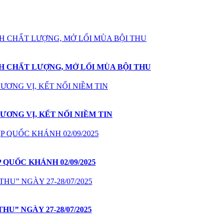
NH CHẤT LƯỢNG, MỞ LỐI MÙA BỘI THU
ƯƠNG VỊ, KẾT NỐI NIỀM TIN
QUỐC KHÁNH 02/09/2025
HU” NGÀY 27-28/07/2025