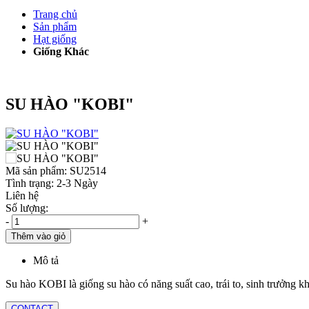
Trang chủ
Sản phẩm
Hạt giống
Giống Khác
SU HÀO "KOBI"
Mã sản phẩm:
SU2514
Tình trạng:
2-3 Ngày
Liên hệ
Số lượng:
-
+
Thêm vào giỏ
Mô tả
Su hào KOBI là giống su hào có năng suất cao, trái to, sinh trưởng k
CONTACT