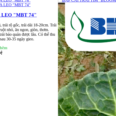
 LEO "MBT 74"
i, trái rộ gốc, trái dài 18-20cm. Trái
ruột nhỏ, ăn ngon, giòn, thơm.
rái bảo quản được lâu. Có thể thu
sau 30-35 ngày gieo.
thêm
hệ