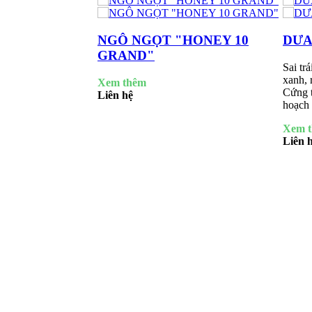
NGÔ NGỌT "HONEY 10
DƯA
GRAND"
Sai trá
xanh, 
Xem thêm
Cứng t
Liên hệ
hoạch 
Xem 
Liên 