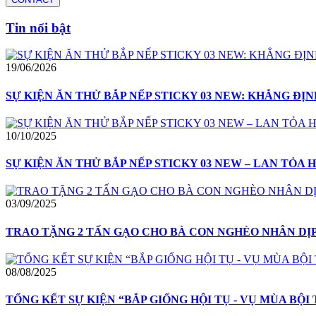
Tin nổi bật
19/06/2026
SỰ KIỆN ĂN THỬ BẮP NẾP STICKY 03 NEW: KHẲNG ĐỊ
10/10/2025
SỰ KIỆN ĂN THỬ BẮP NẾP STICKY 03 NEW – LAN TỎA H
03/09/2025
TRAO TẶNG 2 TẤN GẠO CHO BÀ CON NGHÈO NHÂN DỊP 
08/08/2025
TỔNG KẾT SỰ KIỆN “BẮP GIỐNG HỘI TỤ - VỤ MÙA BỘI T