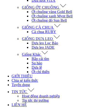
Dưa lưới VITA
GIỐNG ỚT CHUÔNG
Ớt chuông vàng Gold Bell
Ớt chuông xanh Mynt Bell
Ớt chuông đỏ Sun Bell
GIỐNG CÀ CHUA
Cà chua RUBY
GIỐNG DƯA LEO
Dưa leo Lục Bảo
Dưa leo JADE
Giống Khác
Bắp cải tím
Su hào
Dưa lê
Ớt chỉ thiên
GIỚI THIỆU
Chia sẻ kiến thức
Tuyển dụng
TIN TỨC
Hoạt động doanh nghiệp
Tin tức thị trường
LIÊN HỆ