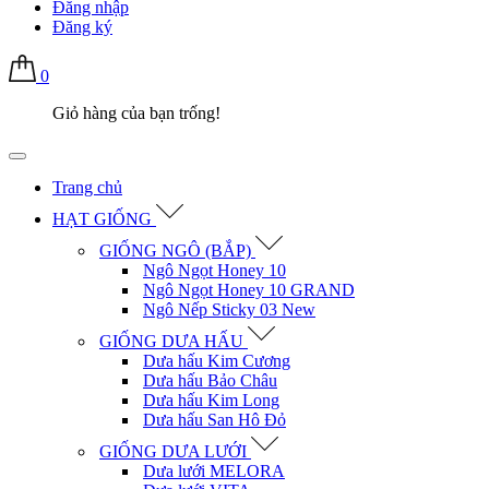
Đăng nhập
Đăng ký
0
Giỏ hàng của bạn trống!
Trang chủ
HẠT GIỐNG
GIỐNG NGÔ (BẮP)
Ngô Ngọt Honey 10
Ngô Ngọt Honey 10 GRAND
Ngô Nếp Sticky 03 New
GIỐNG DƯA HẤU
Dưa hấu Kim Cương
Dưa hấu Bảo Châu
Dưa hấu Kim Long
Dưa hấu San Hô Đỏ
GIỐNG DƯA LƯỚI
Dưa lưới MELORA